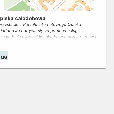
pieka całodobowa
rzystanie z Portalu Internetowego Opieka
ałodobowa odbywa się za pomocą usług
rzeglądania i wyszukiwania danych przestrzennych
publikowanych w infrastrukturze systemu Geoportal
www.geoportal.gov.pl)
yp:
APA