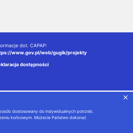
formacje dot. CAPAP:
tps://www.gov.pl/web/gugik/projekty
klaracja dostępności
close
sposób dostosowany do indywidualnych potrzeb.
ądzeniu końcowym. Możecie Państwo dokonać
Projekt i wykonanie
GeoTechnologies Sp. z o.o.