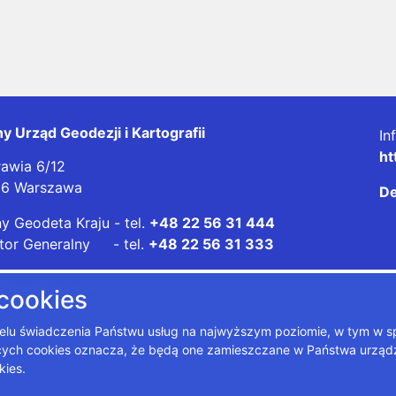
y Urząd Geodezji i Kartografii
In
ht
rawia 6/12
26 Warszawa
De
y Geodeta Kraju - tel.
+48 22 56 31 444
tor Generalny - tel.
+48 22 56 31 333
@gugik.gov.pl
 cookies
 celu świadczenia Państwu usług na najwyższym poziomie, w tym w 
zących cookies oznacza, że będą one zamieszczane w Państwa urz
kies.