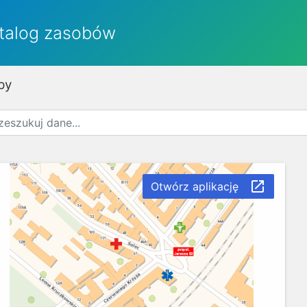
talog zasobów
py
launch
Otwórz aplikację