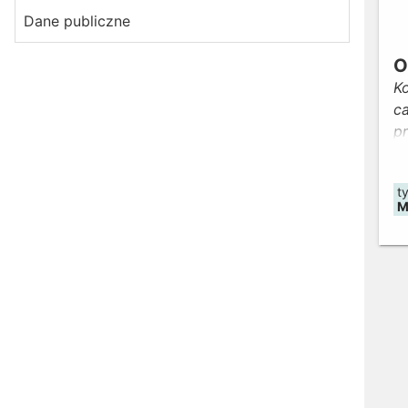
Dane publiczne
O
Ko
c
p
o
( 
t
M