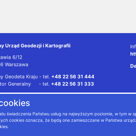
y Urząd Geodezji i Kartografii
In
ht
rawia 6/12
26 Warszawa
De
y Geodeta Kraju - tel.
+48 22 56 31 444
tor Generalny - tel.
+48 22 56 31 333
@gugik.gov.pl
 cookies
 celu świadczenia Państwu usług na najwyższym poziomie, w tym w 
zących cookies oznacza, że będą one zamieszczane w Państwa urz
kies.