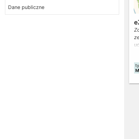
Dane publiczne
e
Zo
ze
u
d
t
M