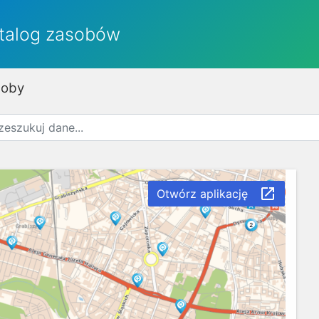
talog zasobów
soby
launch
Otwórz aplikację