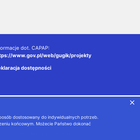
formacje dot. CAPAP:
tps://www.gov.pl/web/gugik/projekty
klaracja dostępności
close
sposób dostosowany do indywidualnych potrzeb.
ądzeniu końcowym. Możecie Państwo dokonać
Projekt i wykonanie
GeoTechnologies Sp. z o.o.