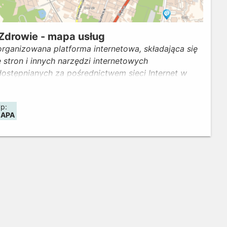
Zdrowie - mapa usług
rganizowana platforma internetowa, składająca się
 stron i innych narzędzi internetowych
dostępnianych za pośrednictwem sieci Internet w
omenie www.geoportal.gov.pl
yp:
APA