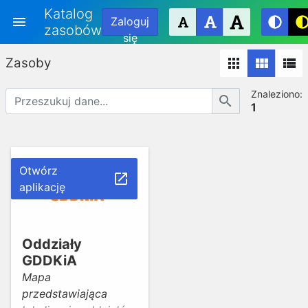
Katalog
menu
Zaloguj
zasobów
Przejdź
się
do
Zasoby
apps
view_module
view_list
głównej
treści
Znaleziono:
search
1
Otwórz
launch
aplikację
Oddziały
GDDKiA
Mapa
przedstawiająca