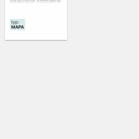
lokalizacje oddziałów
GDDKiA.
typ:
MAPA