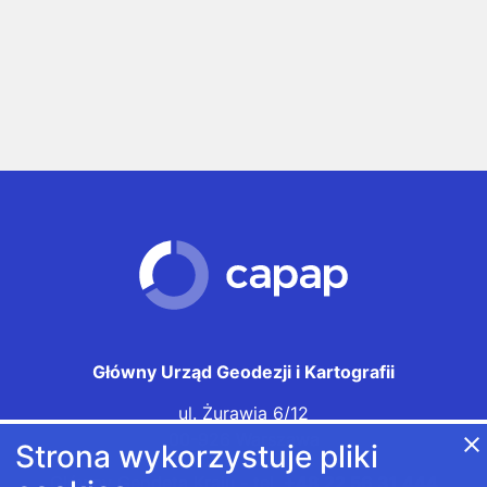
Główny Urząd Geodezji i Kartografii
ul. Żurawia 6/12
00-926 Warszawa
close
Strona wykorzystuje pliki
Główny Geodeta Kraju - tel.
+48 22 56 31 444