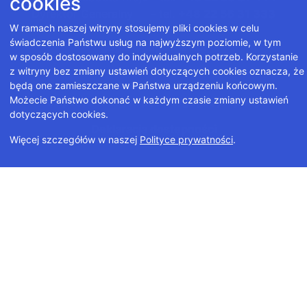
cookies
Dyrektor Generalny - tel.
+48 22 56 31 333
W ramach naszej witryny stosujemy pliki cookies w celu
świadczenia Państwu usług na najwyższym poziomie, w tym
gugik@gugik.gov.pl
w sposób dostosowany do indywidualnych potrzeb. Korzystanie
z witryny bez zmiany ustawień dotyczących cookies oznacza, że
Informacje dot. CAPAP:
będą one zamieszczane w Państwa urządzeniu końcowym.
Możecie Państwo dokonać w każdym czasie zmiany ustawień
https://www.gov.pl/web/gugik/projekty
dotyczących cookies.
Deklaracja dostępności
Więcej szczegółów w naszej
Polityce prywatności
.
Polityka prywatności
Projekt i wykonanie
GeoTechnologies Sp. z o.o.