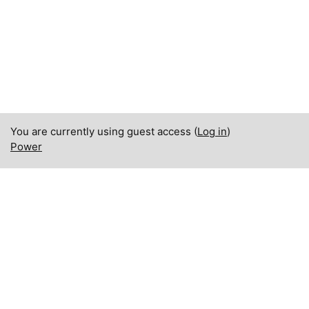
You are currently using guest access (
Log in
)
Power
English ‎(en)‎
English ‎(en)‎
Polski ‎(pl)‎
Switch to the standard theme