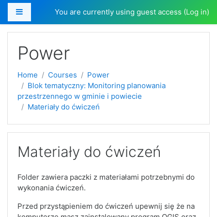
Side panel
You are currently using guest access (
Log in
)
Skip to main content
Power
Home
Courses
Power
Blok tematyczny: Monitoring planowania
przestrzennego w gminie i powiecie
Materiały do ćwiczeń
Materiały do ćwiczeń
Folder zawiera paczki z materiałami potrzebnymi do
wykonania ćwiczeń.
Przed przystąpieniem do ćwiczeń upewnij się że na
komputerze masz zainstalowany program QGIS oraz